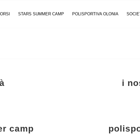
CORSI
STARS SUMMER CAMP
POLISPORTIVA OLONIA
SOCIE
tà
i no
er camp
polispo