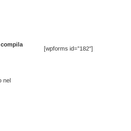
, compila
[wpforms id=”182″]
o nel