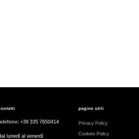
contatti
pagine utili
telefono
: +39 335 7650414
Privacy Policy
Cookies Policy
dal lunedì al venerdì