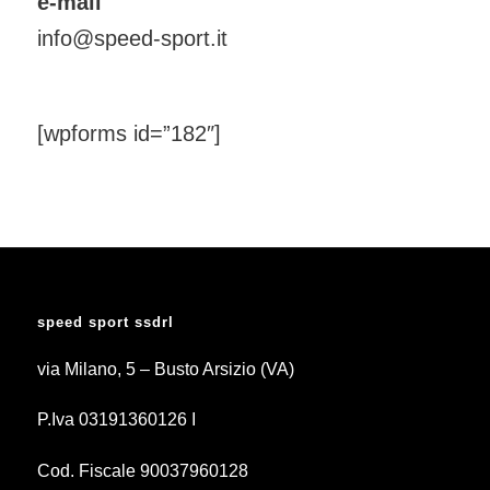
e-mail
info@speed-sport.it
[wpforms id=”182″]
speed sport ssdrl
via Milano, 5 – Busto Arsizio (VA)
P.Iva 03191360126 I
Cod. Fiscale 90037960128